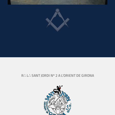
R∴ L∴ SANT JORDI Nº 2 A L’ORIENT DE GIRONA