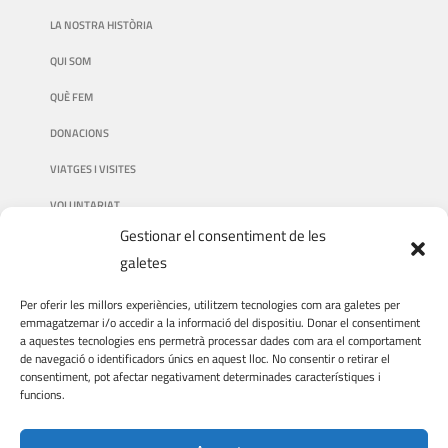
LA NOSTRA HISTÒRIA
QUI SOM
QUÈ FEM
DONACIONS
VIATGES I VISITES
VOLUNTARIAT
Gestionar el consentiment de les
galetes
AVÍS LEGAL
Per oferir les millors experiències, utilitzem tecnologies com ara galetes per
emmagatzemar i/o accedir a la informació del dispositiu. Donar el consentiment
a aquestes tecnologies ens permetrà processar dades com ara el comportament
AVÍS LEGAL
de navegació o identificadors únics en aquest lloc. No consentir o retirar el
consentiment, pot afectar negativament determinades característiques i
POLÍTICA DE PRIVACITAT
funcions.
POLÍTICA DE COOKIES