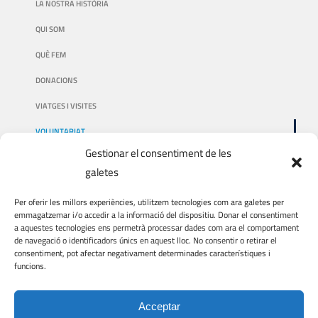
LA NOSTRA HISTÒRIA
QUI SOM
QUÈ FEM
DONACIONS
VIATGES I VISITES
VOLUNTARIAT
Gestionar el consentiment de les
galetes
AVÍS LEGAL
Per oferir les millors experiències, utilitzem tecnologies com ara galetes per
emmagatzemar i/o accedir a la informació del dispositiu. Donar el consentiment
a aquestes tecnologies ens permetrà processar dades com ara el comportament
AVÍS LEGAL
de navegació o identificadors únics en aquest lloc. No consentir o retirar el
consentiment, pot afectar negativament determinades característiques i
POLÍTICA DE PRIVACITAT
funcions.
POLÍTICA DE COOKIES
Acceptar