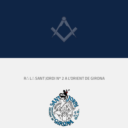
R∴ L∴ SANT JORDI Nº 2 A L’ORIENT DE GIRONA