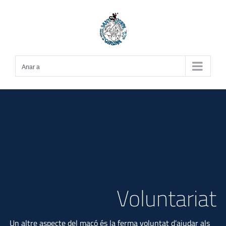
Skip
to
content
Anar a
Voluntariat
Un altre aspecte del maçó és la ferma voluntat d’ajudar als