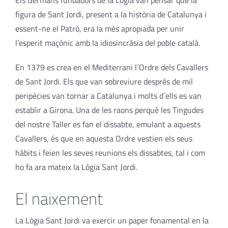
Els Germans fundadors de la Lògia van pensar que la
figura de Sant Jordi, present a la història de Catalunya i
essent-ne el Patró, era la més apropiada per unir
l’esperit maçònic amb la idiosincràsia del poble català.
En 1379 es crea en el Mediterrani l´Ordre dels Cavallers
de Sant Jordi. Els que van sobreviure després de mil
peripècies van tornar a Catalunya i molts d´ells es van
establir a Girona. Una de les raons perquè les Tingudes
del nostre Taller es fan el dissabte, emulant a aquests
Cavallers, és que en aquesta Ordre vestien els seus
hàbits i feien les seves reunions els dissabtes, tal i com
ho fa ara mateix la Lògia Sant Jordi.
El naixement
La Lògia Sant Jordi va exercir un paper fonamental en la