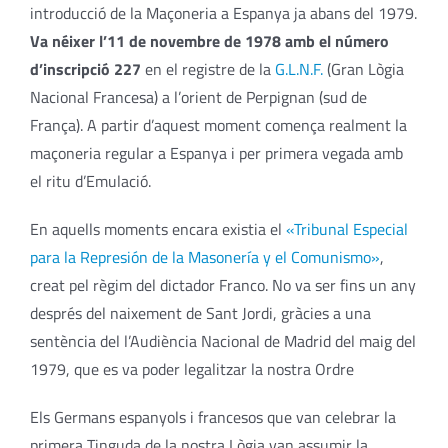
introducció de la Maçoneria a Espanya ja abans del 1979.
Va néixer l’11 de novembre de 1978 amb el número
d’inscripció 227
en el registre de la
G.L.N.F.
(Gran Lògia
Nacional Francesa) a l’orient de Perpignan (sud de
França). A partir d’aquest moment comença realment la
maçoneria regular a Espanya i per primera vegada amb
el ritu d’Emulació.
En aquells moments encara existia el
«Tribunal Especial
para la Represión de la Masonería y el Comunismo»
,
creat pel règim del dictador Franco. No va ser fins un any
després del naixement de Sant Jordi, gràcies a una
sentència del l’Audiència Nacional de Madrid del maig del
1979, que es va poder legalitzar la nostra Ordre
Els Germans espanyols i francesos que van celebrar la
primera Tinguda de la nostra Lògia van assumir la