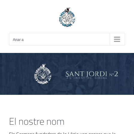
Skip
to
content
Anar a
El nostre nom