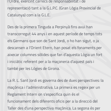
l’Ordre, exercint càrrecs de responsabilitat i de
representació tant a la G.L.P.C. (Gran Lògia Provincial de
Catalunya) com a la G.L.E.
Des de la primera Tinguda a Perpinyà fins avui han
transcorregut 44 anys i en aquest període de temps tots
els Germans que son de Sant Jordi, o ho han sigut, o ja
descansen a l’Orient Etern, han posat els fonaments per
aixecar columnes sòlides que fan d´aquesta Lògia un fort
i iniciàtic referent per a la maçoneria d’aquest país i
també per les Lògies de Girona.
La R. L. Sant Jordi es governa des de dues perspectives: la
maçònica i l’administrativa. La primera es regeix per un
Reglament Intern on s’especifica quin és el
funcionament dels diferents oficis per a la direcció del
Taller des d’una perspectiva maçònica. La segona és per