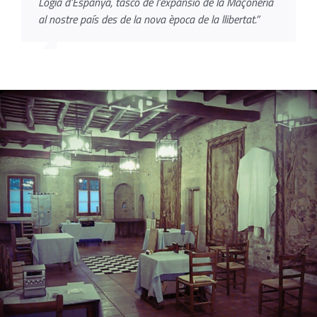
Lògia d’Espanya, tascó de l’expansió de la Maçoneria
al nostre país des de la nova època de la llibertat.”