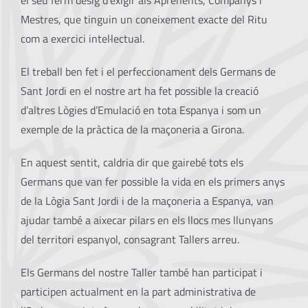
el seu ferm desig d’exigir als Aprenents, Companys i
Mestres, que tinguin un coneixement exacte del Ritu
com a exercici intel·lectual.
El treball ben fet i el perfeccionament dels Germans de
Sant Jordi en el nostre art ha fet possible la creació
d’altres Lògies d’Emulació en tota Espanya i som un
exemple de la pràctica de la maçoneria a Girona.
En aquest sentit, caldria dir que gairebé tots els
Germans que van fer possible la vida en els primers anys
de la Lògia Sant Jordi i de la maçoneria a Espanya, van
ajudar també a aixecar pilars en els llocs mes llunyans
del territori espanyol, consagrant Tallers arreu.
Els Germans del nostre Taller també han participat i
participen actualment en la part administrativa de