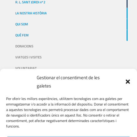
R. L. SANT JORDI nº 2
LA NOSTRA HISTÒRIA
QUI SOM
QUÈ FEM
DONACIONS
VIATGES I VISITES
VOLUNTARIAT
Gestionar el consentiment de les
galetes
AVÍS LEGAL
Per oferir les millors experiències, utilitzem tecnologies com ara galetes per
emmagatzemar i/o accedir a la informació del dispositiu. Donar el consentiment
a aquestes tecnologies ens permetrà processar dades com ara el comportament
AVÍS LEGAL
de navegació o identificadors únics en aquest lloc. No consentir o retirar el
consentiment, pot afectar negativament determinades característiques i
POLÍTICA DE PRIVACITAT
funcions.
POLÍTICA DE COOKIES