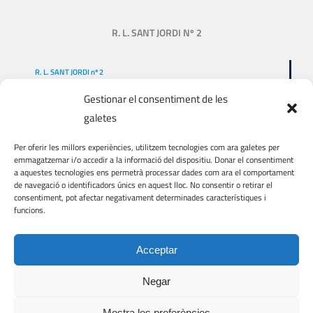
R. L. SANT JORDI Nº 2
R. L. SANT JORDI nº 2
Gestionar el consentiment de les
NUESTRA HISTORIA
galetes
QUIÉNES SOMOS
Per oferir les millors experiències, utilitzem tecnologies com ara galetes per
QUÉ HACEMOS
emmagatzemar i/o accedir a la informació del dispositiu. Donar el consentiment
a aquestes tecnologies ens permetrà processar dades com ara el comportament
DONACIONES
de navegació o identificadors únics en aquest lloc. No consentir o retirar el
consentiment, pot afectar negativament determinades característiques i
VIAJES Y VISITAS
funcions.
VOLUNTARIADO
Acceptar
Negar
© COPYRIGHT
2026 | R. L. Sant Jordi nº 2 | Web feta per
EMRAT
Mostra les preferències