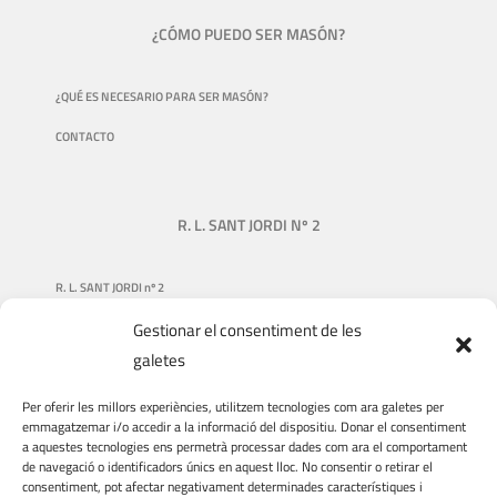
¿CÓMO PUEDO SER MASÓN?
¿QUÉ ES NECESARIO PARA SER MASÓN?
CONTACTO
R. L. SANT JORDI Nº 2
R. L. SANT JORDI nº 2
Gestionar el consentiment de les
NUESTRA HISTORIA
galetes
QUIÉNES SOMOS
Per oferir les millors experiències, utilitzem tecnologies com ara galetes per
QUÉ HACEMOS
emmagatzemar i/o accedir a la informació del dispositiu. Donar el consentiment
a aquestes tecnologies ens permetrà processar dades com ara el comportament
DONACIONES
de navegació o identificadors únics en aquest lloc. No consentir o retirar el
consentiment, pot afectar negativament determinades característiques i
VIAJES Y VISITAS