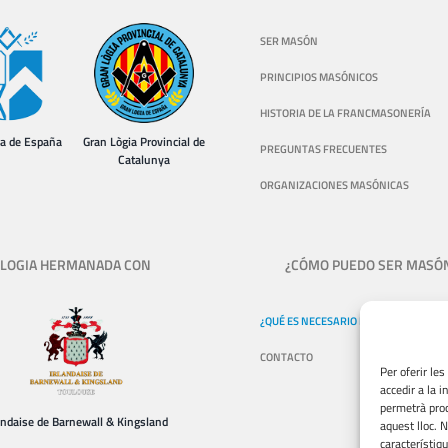
SER MASÓN
PRINCIPIOS MASÓNICOS
HISTORIA DE LA FRANCMASONERÍA
ia de España
Gran Lògia Provincial de
PREGUNTAS FRECUENTES
Catalunya
ORGANIZACIONES MASÓNICAS
LOGIA HERMANADA CON
¿CÓMO PUEDO SER MASÓ
¿QUÉ ES NECESARIO PARA SER MASÓN
CONTACTO
Per oferir le
accedir a la 
permetrà proc
andaise de Barnewall & Kingsland
aquest lloc. 
característiqu