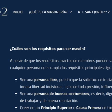
INICIO
¿QUÉ ES LA MASONERÍA?
R. L. SANT JORDI nº 2
¿Cuáles son los requisitos para ser masón?
A pesar de que los requisitos exactos de miembros pueden va
cualquier persona que cumpla los requisitos principales sigui
Ser una
persona libre
, puesto que la solicitud de inic
innata libertad individual, lejos de toda presión, influ
Ser una
persona de buenas costumbres
, es decir, d
de trabajar y de buena reputación.
Creer en un
Principio Superior
o
Causa Primera
de to