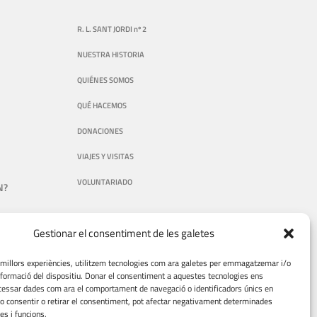
R. L. SANT JORDI nº 2
NUESTRA HISTORIA
QUIÉNES SOMOS
QUÉ HACEMOS
DONACIONES
VIAJES Y VISITAS
VOLUNTARIADO
N?
?
Gestionar el consentiment de les galetes
s millors experiències, utilitzem tecnologies com ara galetes per emmagatzemar i/o
informació del dispositiu. Donar el consentiment a aquestes tecnologies ens
essar dades com ara el comportament de navegació o identificadors únics en
No consentir o retirar el consentiment, pot afectar negativament determinades
es i funcions.