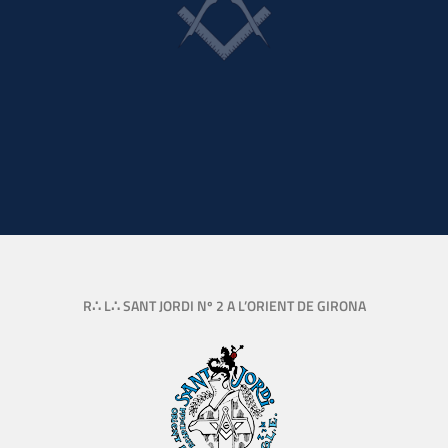
R∴ L∴ SANT JORDI Nº 2 A L’ORIENT DE GIRONA