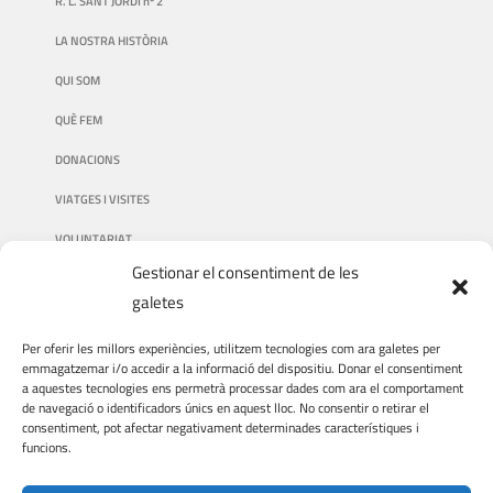
R. L. SANT JORDI nº 2
LA NOSTRA HISTÒRIA
QUI SOM
QUÈ FEM
DONACIONS
VIATGES I VISITES
VOLUNTARIAT
Gestionar el consentiment de les
galetes
AVÍS LEGAL
Per oferir les millors experiències, utilitzem tecnologies com ara galetes per
emmagatzemar i/o accedir a la informació del dispositiu. Donar el consentiment
a aquestes tecnologies ens permetrà processar dades com ara el comportament
AVÍS LEGAL
de navegació o identificadors únics en aquest lloc. No consentir o retirar el
consentiment, pot afectar negativament determinades característiques i
POLÍTICA DE PRIVACITAT
funcions.
POLÍTICA DE COOKIES