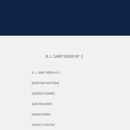
?
R. L. SANT JORDI Nº 2
R. L. SANT JORDI nº 2
NUESTRA HISTORIA
QUIÉNES SOMOS
QUÉ HACEMOS
DONACIONES
VIAJES Y VISITAS