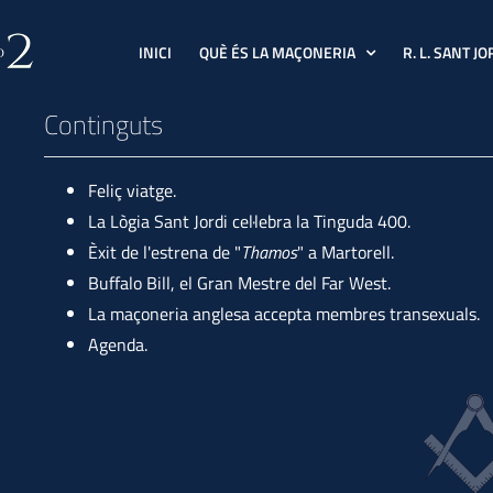
INICI
QUÈ ÉS LA MAÇONERIA
R. L. SANT JO
Continguts
Feliç viatge.
La Lògia Sant Jordi cel·lebra la Tinguda 400.
Èxit de l'estrena de "
Thamos
" a Martorell.
Buffalo Bill, el Gran Mestre del Far West.
La maçoneria anglesa accepta membres transexuals.
Agenda.