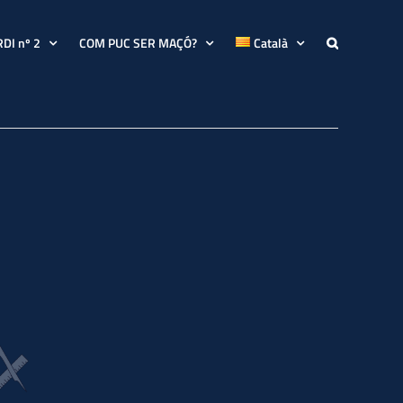
RDI nº 2
COM PUC SER MAÇÓ?
Català