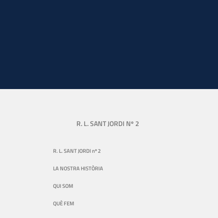
R. L. SANT JORDI Nº 2
R. L. SANT JORDI nº 2
LA NOSTRA HISTÒRIA
QUI SOM
QUÈ FEM