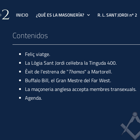
INICIO
¿QUÉ ES LA MASONERÍA?
R. L. SANT JORDI nº 2
Contenidos
Feliç viatge.
La Lògia Sant Jordi cel·lebra la Tinguda 400.
Èxit de l'estrena de "
Thamos
" a Martorell.
Buffalo Bill, el Gran Mestre del Far West.
La maçoneria anglesa accepta membres transexuals.
Agenda.