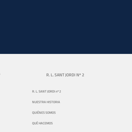
?
R. L. SANT JORDI Nº 2
R. L. SANT JORDI nº 2
NUESTRA HISTORIA
QUIÉNES SOMOS
QUÉ HACEMOS