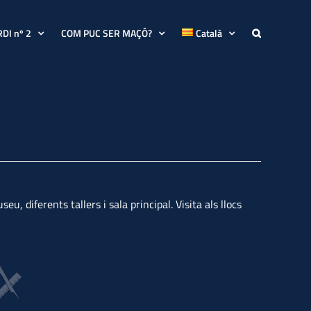
RDI nº 2
COM PUC SER MAÇÓ?
Català
eu, diferents tallers i sala principal. Visita als llocs