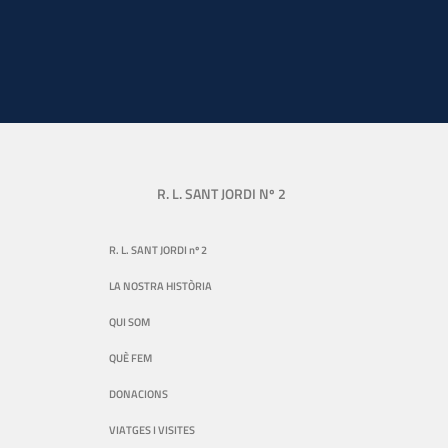
R. L. SANT JORDI Nº 2
R. L. SANT JORDI nº 2
LA NOSTRA HISTÒRIA
QUI SOM
QUÈ FEM
DONACIONS
VIATGES I VISITES