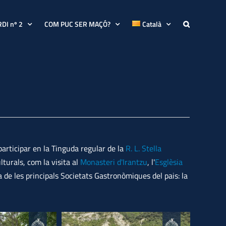
RDI nº 2
COM PUC SER MAÇÓ?
Català
participar en la Tinguda regular de la
R. L. Stella
lturals, com la visita al
Monasteri d'Irantzu
, l'
Esglèsia
na de les principals Societats Gastronòmiques del pais: la