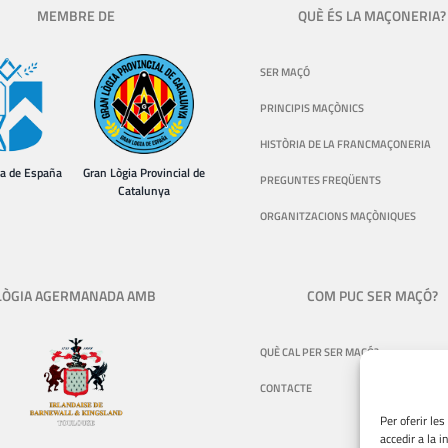
MEMBRE DE
QUÈ ÉS LA MAÇONERIA?
SER MAÇÓ
PRINCIPIS MAÇÒNICS
HISTÒRIA DE LA FRANCMAÇONERIA
ia de España
Gran Lògia Provincial de
PREGUNTES FREQÜENTS
Catalunya
ORGANITZACIONS MAÇÒNIQUES
LÒGIA AGERMANADA AMB
COM PUC SER MAÇÓ?
QUÈ CAL PER SER MAÇÓ?
CONTACTE
Per oferir le
accedir a la 