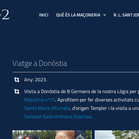
INICI
QUÈ ÉS LA MAÇONERIA
R. L. SANT JO
Viatge a Donòstia
Any: 2023.
Visita a Donòstia de 8 Germans de la nostra Lògia per 
Matutina nº75
. Aprofitem per fer diverses activitats cu
Santa Maria d'Eunate
, d'origen Templer i la visita a u
Societat Gastronómica Gizartea
.