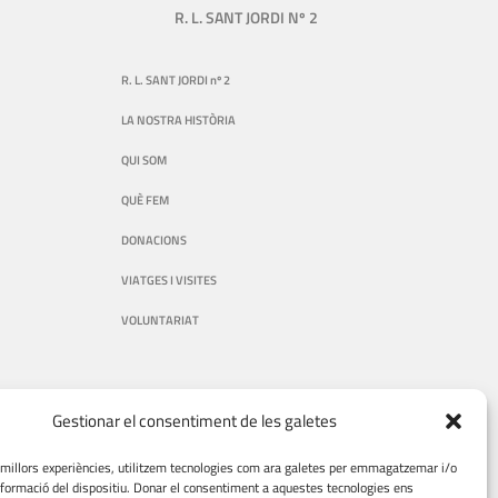
R. L. SANT JORDI Nº 2
R. L. SANT JORDI nº 2
LA NOSTRA HISTÒRIA
QUI SOM
QUÈ FEM
DONACIONS
VIATGES I VISITES
VOLUNTARIAT
AVÍS LEGAL
Gestionar el consentiment de les galetes
s millors experiències, utilitzem tecnologies com ara galetes per emmagatzemar i/o
AVÍS LEGAL
informació del dispositiu. Donar el consentiment a aquestes tecnologies ens