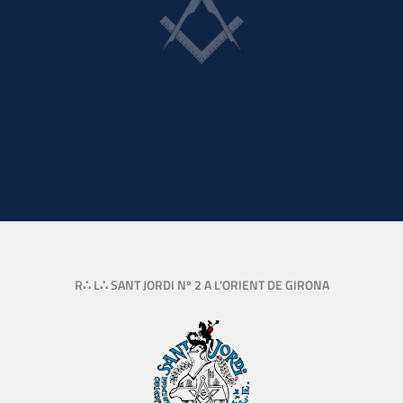
R∴ L∴ SANT JORDI Nº 2 A L’ORIENT DE GIRONA