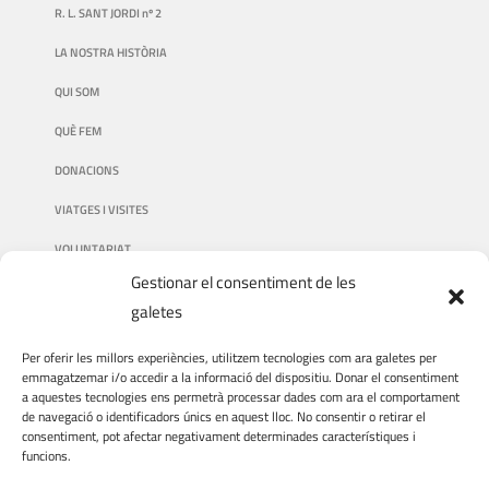
R. L. SANT JORDI nº 2
LA NOSTRA HISTÒRIA
QUI SOM
QUÈ FEM
DONACIONS
VIATGES I VISITES
VOLUNTARIAT
Gestionar el consentiment de les
galetes
AVÍS LEGAL
Per oferir les millors experiències, utilitzem tecnologies com ara galetes per
emmagatzemar i/o accedir a la informació del dispositiu. Donar el consentiment
a aquestes tecnologies ens permetrà processar dades com ara el comportament
AVÍS LEGAL
de navegació o identificadors únics en aquest lloc. No consentir o retirar el
consentiment, pot afectar negativament determinades característiques i
POLÍTICA DE PRIVACITAT
funcions.
POLÍTICA DE COOKIES