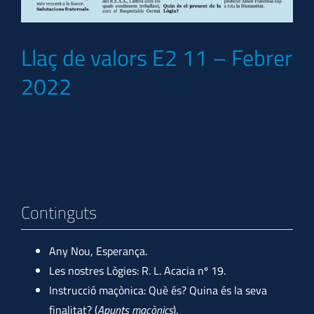
Llaç de valors E2 11 – Febrer
2022
Continguts
Any Nou, Esperança.
Les nostres Lògies: R. L. Acacia nº 19.
Instrucció maçònica: Què és? Quina és la seva
finalitat? (
Apunts maçònics
).