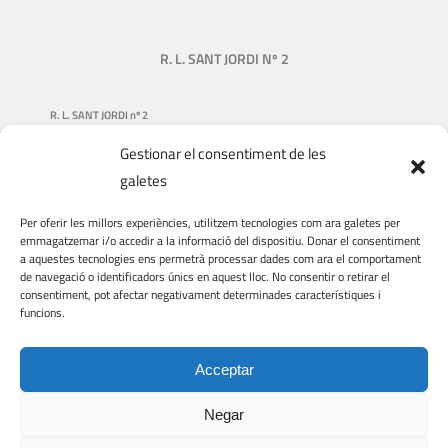
R. L. SANT JORDI Nº 2
R. L. SANT JORDI nº 2
Gestionar el consentiment de les
NUESTRA HISTORIA
galetes
QUIÉNES SOMOS
Per oferir les millors experiències, utilitzem tecnologies com ara galetes per
QUÉ HACEMOS
emmagatzemar i/o accedir a la informació del dispositiu. Donar el consentiment
a aquestes tecnologies ens permetrà processar dades com ara el comportament
DONACIONES
de navegació o identificadors únics en aquest lloc. No consentir o retirar el
consentiment, pot afectar negativament determinades característiques i
VIAJES Y VISITAS
funcions.
VOLUNTARIADO
Acceptar
Negar
© COPYRIGHT
2026 | R. L. Sant Jordi nº 2 | Web feta per
EMRAT