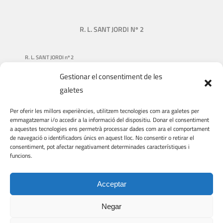
R. L. SANT JORDI Nº 2
R. L. SANT JORDI nº 2
Gestionar el consentiment de les
NUESTRA HISTORIA
galetes
QUIÉNES SOMOS
Per oferir les millors experiències, utilitzem tecnologies com ara galetes per
QUÉ HACEMOS
emmagatzemar i/o accedir a la informació del dispositiu. Donar el consentiment
a aquestes tecnologies ens permetrà processar dades com ara el comportament
DONACIONES
de navegació o identificadors únics en aquest lloc. No consentir o retirar el
consentiment, pot afectar negativament determinades característiques i
VIAJES Y VISITAS
funcions.
VOLUNTARIADO
Acceptar
Negar
© COPYRIGHT
2026 | R. L. Sant Jordi nº 2 | Web feta per
EMRAT