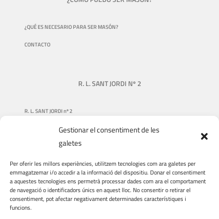
¿QUÉ ES NECESARIO PARA SER MASÓN?
CONTACTO
R. L. SANT JORDI Nº 2
R. L. SANT JORDI nº 2
Gestionar el consentiment de les
NUESTRA HISTORIA
galetes
QUIÉNES SOMOS
Per oferir les millors experiències, utilitzem tecnologies com ara galetes per
QUÉ HACEMOS
emmagatzemar i/o accedir a la informació del dispositiu. Donar el consentiment
a aquestes tecnologies ens permetrà processar dades com ara el comportament
DONACIONES
de navegació o identificadors únics en aquest lloc. No consentir o retirar el
consentiment, pot afectar negativament determinades característiques i
VIAJES Y VISITAS
funcions.
VOLUNTARIADO