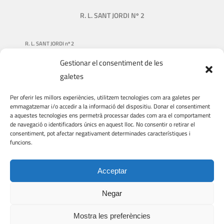
R. L. SANT JORDI Nº 2
R. L. SANT JORDI nº 2
Gestionar el consentiment de les
NUESTRA HISTORIA
galetes
QUIÉNES SOMOS
Per oferir les millors experiències, utilitzem tecnologies com ara galetes per
QUÉ HACEMOS
emmagatzemar i/o accedir a la informació del dispositiu. Donar el consentiment
a aquestes tecnologies ens permetrà processar dades com ara el comportament
DONACIONES
de navegació o identificadors únics en aquest lloc. No consentir o retirar el
consentiment, pot afectar negativament determinades característiques i
VIAJES Y VISITAS
funcions.
VOLUNTARIADO
Acceptar
Negar
© COPYRIGHT
2026 | R. L. Sant Jordi nº 2 | Web feta per
EMRAT
Mostra les preferències