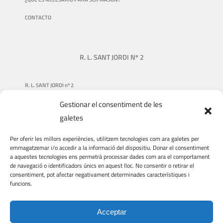
CONTACTO
R. L. SANT JORDI Nº 2
R. L. SANT JORDI nº 2
Gestionar el consentiment de les
NUESTRA HISTORIA
galetes
QUIÉNES SOMOS
Per oferir les millors experiències, utilitzem tecnologies com ara galetes per
QUÉ HACEMOS
emmagatzemar i/o accedir a la informació del dispositiu. Donar el consentiment
a aquestes tecnologies ens permetrà processar dades com ara el comportament
DONACIONES
de navegació o identificadors únics en aquest lloc. No consentir o retirar el
consentiment, pot afectar negativament determinades característiques i
VIAJES Y VISITAS
funcions.
VOLUNTARIADO
Acceptar