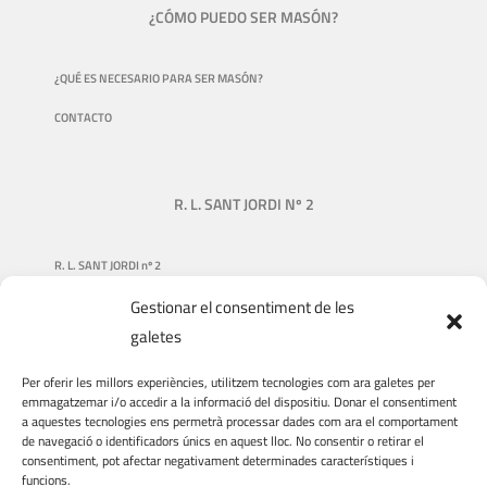
¿CÓMO PUEDO SER MASÓN?
¿QUÉ ES NECESARIO PARA SER MASÓN?
CONTACTO
R. L. SANT JORDI Nº 2
R. L. SANT JORDI nº 2
Gestionar el consentiment de les
NUESTRA HISTORIA
galetes
QUIÉNES SOMOS
Per oferir les millors experiències, utilitzem tecnologies com ara galetes per
QUÉ HACEMOS
emmagatzemar i/o accedir a la informació del dispositiu. Donar el consentiment
a aquestes tecnologies ens permetrà processar dades com ara el comportament
DONACIONES
de navegació o identificadors únics en aquest lloc. No consentir o retirar el
consentiment, pot afectar negativament determinades característiques i
VIAJES Y VISITAS
funcions.