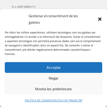
R. L. SANT JORDI nº 2
Gestionar el consentiment de les
NUESTRA HISTORIA
galetes
QUIÉNES SOMOS
Per oferir les millors experiències, utilitzem tecnologies com ara galetes per
QUÉ HACEMOS
emmagatzemar i/o accedir a la informació del dispositiu. Donar el consentiment
a aquestes tecnologies ens permetrà processar dades com ara el comportament
DONACIONES
de navegació o identificadors únics en aquest lloc. No consentir o retirar el
consentiment, pot afectar negativament determinades característiques i
VIAJES Y VISITAS
funcions.
VOLUNTARIADO
Acceptar
Negar
© COPYRIGHT
2026 | R. L. Sant Jordi nº 2 | Web feta per
EMRAT
Mostra les preferències
X
POLÍTICA DE COOKIES
POLÍTICA DE PRIVACITAT