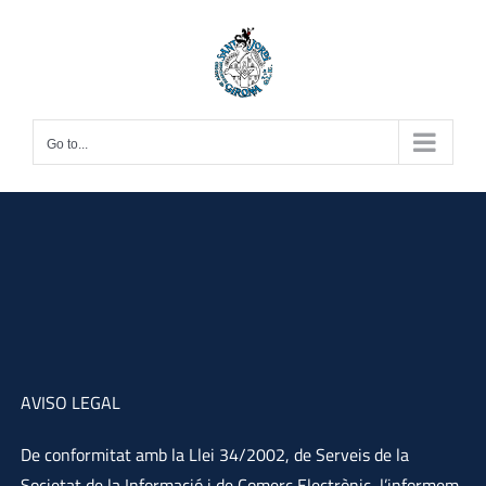
Skip
to
content
Go to...
AVISO LEGAL
De conformitat amb la Llei 34/2002, de Serveis de la
Societat de la Informació i de Comerç Electrònic, l’informem