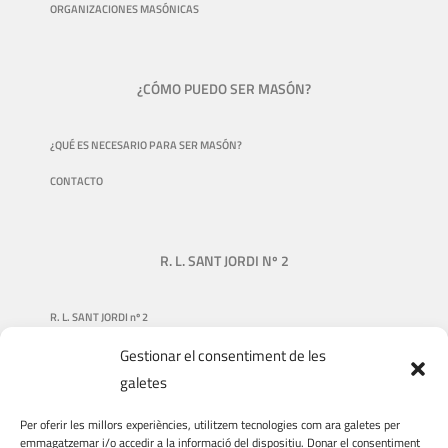
ORGANIZACIONES MASÓNICAS
¿CÓMO PUEDO SER MASÓN?
¿QUÉ ES NECESARIO PARA SER MASÓN?
CONTACTO
R. L. SANT JORDI Nº 2
R. L. SANT JORDI nº 2
Gestionar el consentiment de les
NUESTRA HISTORIA
galetes
QUIÉNES SOMOS
Per oferir les millors experiències, utilitzem tecnologies com ara galetes per
QUÉ HACEMOS
emmagatzemar i/o accedir a la informació del dispositiu. Donar el consentiment